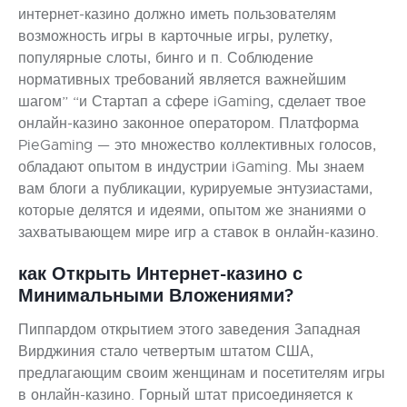
интернет-казино должно иметь пользователям
возможность игры в карточные игры, рулетку,
популярные слоты, бинго и п. Соблюдение
нормативных требований является важнейшим
шагом” “и Стартап а сфере iGaming, сделает твое
онлайн-казино законное оператором. Платформа
PieGaming — это множество коллективных голосов,
обладают опытом в индустрии iGaming. Мы знаем
вам блоги а публикации, курируемые энтузиастами,
которые делятся и идеями, опытом же знаниями о
захватывающем мире игр а ставок в онлайн-казино.
как Открыть Интернет-казино с
Минимальными Вложениями?
Пиппардом открытием этого заведения Западная
Вирджиния стало четвертым штатом США,
предлагающим своим женщинам и посетителям игры
в онлайн-казино. Горный штат присоединяется к