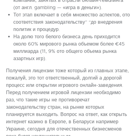
компаний, занятых в отрасли онлайн-гемблинга
(от англ. gambling — «игра в деньги»).
Тот этап включает в себя множество аспектов, ото
соответствия законодательству” “до внедрения
политик и процедур.
На долю того белого бизнеса день приходится
около 60% мирового рынка объемом более €45
миллиарда (11, 9% ото общего объема рынка
азартных игр).
Получения лицензии тоже который из главных этапе,
пожалуй, это тот ответственный, долгий а дорогой
процесс или открытии игрового онлайн-заведения.
Перед получением игровой лицензии необходимо
раз, что такие игры не противоречат
законодательству стран, на рынке которых
планируется выходить. Вопрос на ответ, как открыть
интернет казино в Европе, в Беларуси например
Украине, сегодня для отечественных бизнесменов