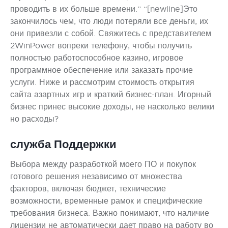
проводить в их больше времени.” “[newline]Это
закончилось чем, что люди потеряли все деньги, их
они привезли с собой. Свяжитесь с представителем
2WinPower вопреки телефону, чтобы получить
полностью работоспособное казино, игровое
программное обеспечение или заказать прочие
услуги. Ниже и рассмотрим стоимость открытия
сайта азартных игр и краткий бизнес-план. Игорный
бизнес принес высокие доходы, не насколько велики
но расходы?
служба Поддержки
Выбора между разработкой моего ПО и покупок
готового решения независимо от множества
факторов, включая бюджет, технические
возможности, временные рамок и специфические
требования бизнеса. Важно понимают, что наличие
лицензии не автоматически дает право на работу во