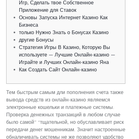
Игр, Сделать твое Собственное
Приложение для Ставок
Основы Запуска Интернет Казино Как
Бизнеса
только Нужно Знать о Бонусах Казино
другие Бонусы
Стратегия Игры В Казино, Которую Вы
используете — Лучшие Онлайн-казино —
Играйте и Лучших Онлайн-казино Яна
Как Создать Сайт Онлайн-казино
Тем быстрым самым дли пополнения счета также
вывода средств из онлайн-казино являемся
электронные кошельки и платежные системы.
Проверка денежных транзакций в любом случае
было самой” “тщательной, но обуславливает риск
передачи денег мошенникам. Значит настроенные
обналичивать системы не же позволяют удобство