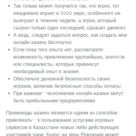
Так только может получится так, что игрок, тот
ежедневно играет и 1000 евро, особенного не
выиграет в течение недели, а игрок, который
сыграл только один последний, срывает джекпот.
А ведь, следует задаться вопрос, как создать мое
онлайн казино бесплатно.
Если пока того опыта нет, рассмотрите
возможность привлечения крупнейших, агентств
или специалисты, которые привнесут
необходимый опыт и знания.
Обеспечьте денежной безопасность своих
игроков, включив безопасные способы оплаты.
При важном” “исполнении онлайн-казино могут
быть прибыльными предприятиями.
Промокоды казино являются одним из способов
привлекать” “к пользованию услугами игровых
сервисов в Казахстане новых либо действующих
участников пари. Бонус на день Рождения может