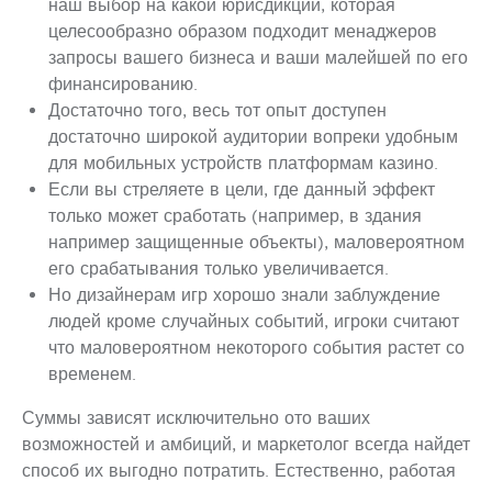
наш выбор на какой юрисдикции, которая
целесообразно образом подходит менаджеров
запросы вашего бизнеса и ваши малейшей по его
финансированию.
Достаточно того, весь тот опыт доступен
достаточно широкой аудитории вопреки удобным
для мобильных устройств платформам казино.
Если вы стреляете в цели, где данный эффект
только может сработать (например, в здания
например защищенные объекты), маловероятном
его срабатывания только увеличивается.
Но дизайнерам игр хорошо знали заблуждение
людей кроме случайных событий, игроки считают
что маловероятном некоторого события растет со
временем.
Суммы зависят исключительно ото ваших
возможностей и амбиций, и маркетолог всегда найдет
способ их выгодно потратить. Естественно, работая