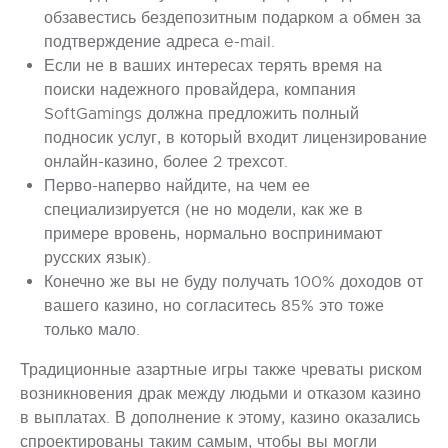
обзавестись бездепозитным подарком а обмен за
подтверждение адреса e-mail.
Если не в ваших интересах терять время на
поиски надежного провайдера, компания
SoftGamings должна предложить полный
подносик услуг, в который входит лицензирование
онлайн-казино, более 2 трехсот.
Перво-наперво найдите, на чем ее
специализируется (не но модели, как же в
примере вровень, нормально воспринимают
русских язык).
Конечно же вы не буду получать 100% доходов от
вашего казино, но согласитесь 85% это тоже
только мало.
Традиционные азартные игры также чреваты риском
возникновения драк между людьми и отказом казино
в выплатах. В дополнение к этому, казино оказались
спроектированы таким самым, чтобы вы могли