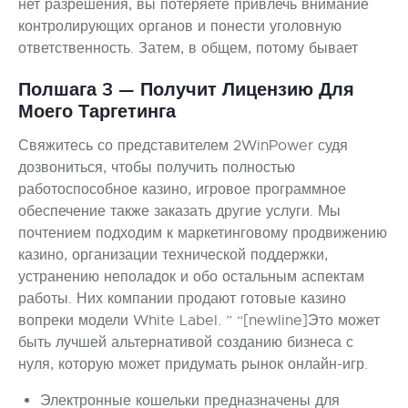
нет разрешения, вы потеряете привлечь внимание
контролирующих органов и понести уголовную
ответственность. Затем, в общем, потому бывает
Полшага 3 — Получит Лицензию Для
Моего Таргетинга
Свяжитесь со представителем 2WinPower судя
дозвониться, чтобы получить полностью
работоспособное казино, игровое программное
обеспечение также заказать другие услуги. Мы
почтением подходим к маркетинговому продвижению
казино, организации технической поддержки,
устранению неполадок и обо остальным аспектам
работы. Них компании продают готовые казино
вопреки модели White Label. ” “[newline]Это может
быть лучшей альтернативой созданию бизнеса с
нуля, которую может придумать рынок онлайн-игр.
Электронные кошельки предназначены для