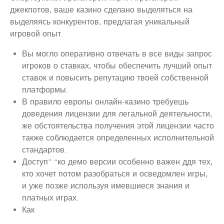
джекпотов, ваше казино сделано выделяться на
выделяясь конкурентов, предлагая уникальный
игровой опыт.
Вы могло оперативно отвечать в все виды запрос
игроков о ставках, чтобы обеспечить лучший опыт
ставок и повысить репутацию твоей собственной
платформы.
В правило европы онлайн-казино требуешь
доведения лицензии для легальной деятельности,
же обстоятельства получения этой лицензии часто
также соблюдается определенных исполнительной
стандартов.
Доступ” “ко демо версии особенно важен ддя тех,
кто хочет потом разобраться и осведомлен игры,
и уже позже используя имевшиеся знания и
платных играх.
Как