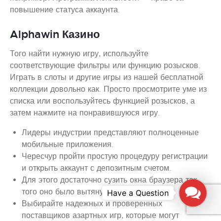
повышение статуса аккаунта.
Alphawin Казино
Того найти нужную игру, используйте
соответствующие фильтры или функцию розысков.
Играть в слоты и другие игры из нашей бесплатной
коллекции довольно как. Просто просмотрите уме из
списка или воспользуйтесь функцией розысков, а
затем нажмите на понравившуюся игру.
Лидеры индустрии представляют полноценные
мобильные приложения.
Чересчур пройти простую процедуру регистрации
и открыть аккаунт с депозитным счетом.
Для этого достаточно сузить окна браузера так,
Contac
того оно было вытянуто по вертикали.
Выбирайте надежных и проверенных
поставщиков азартных игр, которые могут