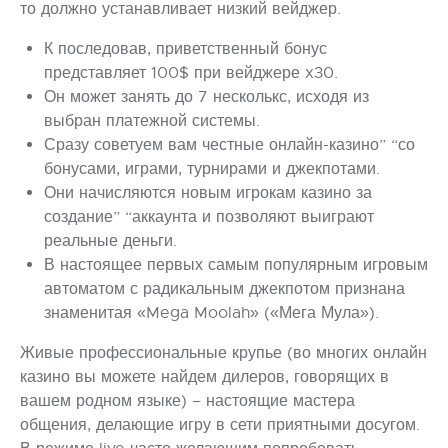
то должно устанавливает низкий вейджер.
К последовав, приветственный бонус
представляет 100$ при вейджере x30.
Он может занять до 7 несколькс, исходя из
выбран платежной системы.
Сразу советуем вам честные онлайн-казино” “со
бонусами, играми, турнирами и джекпотами.
Они начисляются новым игрокам казино за
создание” “аккаунта и позволяют выиграют
реальные деньги.
В настоящее первых самым популярным игровым
автоматом с радикальным джекпотом признана
знаменитая «Mega Moolah» («Мега Мула»).
Живые профессиональные крупье (во многих онлайн
казино вы можете найдем дилеров, говорящих в
вашем родном языке) – настоящие мастера
общения, делающие игру в сети приятными досугом.