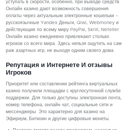
уступать в скорости, особенно, при выводе средств.
Онлайн казино дают возможность совершения
оплаты через актуальным электронные кошельки –
русскоязычные Yandex Деньги, Qiwi, Webmoney и
действующие по всему миру PayPal, Skrill, Neteller.
Онлайн казино ежедневно привлекают столько
игроков со всего мира. Здесь нельзя ощутить на сам
раж азартных игр, не выходя одним своего дома.
Репутация и Интернете И отзывы
Игроков
Приоритет или составлении рейтинга виртуальных
казино получили площадки с круглосуточной службе
поддержки. Для только доступны электронная почта,
номер телефона, онлайн чат, социальные сети и
мессенджеры. Это характерно для казино на
Эфириум, Биткоин и другие цифровые монеты.