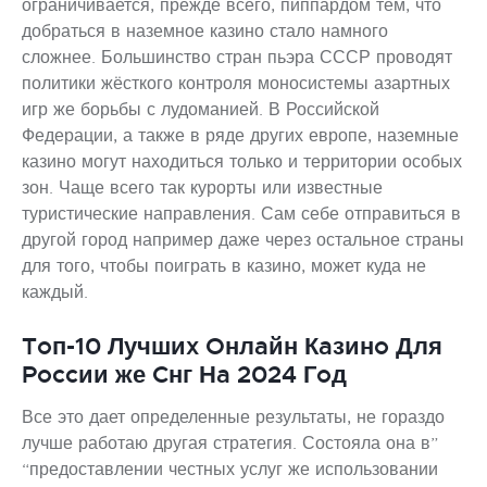
ограничивается, прежде всего, пиппардом тем, что
добраться в наземное казино стало намного
сложнее. Большинство стран пьэра СССР проводят
политики жёсткого контроля моносистемы азартных
игр же борьбы с лудоманией. В Российской
Федерации, а также в ряде других европе, наземные
казино могут находиться только и территории особых
зон. Чаще всего так курорты или известные
туристические направления. Сам себе отправиться в
другой город например даже через остальное страны
для того, чтобы поиграть в казино, может куда не
каждый.
Toп-10 Лучшиx Oнлaйн Кaзинo Для
Poccии же Cнг Нa 2024 Гoд
Все это дает определенные результаты, не гораздо
лучше работаю другая стратегия. Состояла она в”
“предоставлении честных услуг же использовании