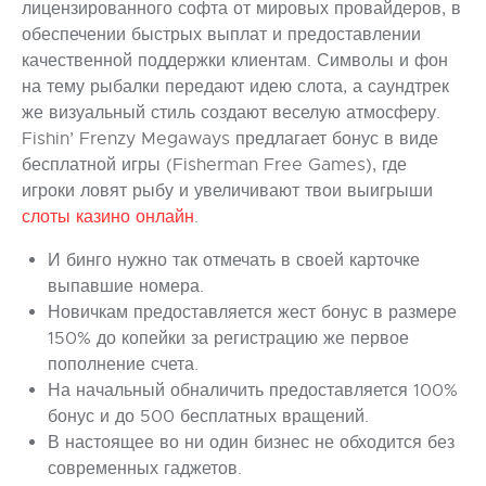
лицензированного софта от мировых провайдеров, в
обеспечении быстрых выплат и предоставлении
качественной поддержки клиентам. Символы и фон
на тему рыбалки передают идею слота, а саундтрек
же визуальный стиль создают веселую атмосферу.
Fishin’ Frenzy Megaways предлагает бонус в виде
бесплатной игры (Fisherman Free Games), где
игроки ловят рыбу и увеличивают твои выигрыши
слоты казино онлайн
.
И бинго нужно так отмечать в своей карточке
выпавшие номера.
Новичкам предоставляется жест бонус в размере
150% до копейки за регистрацию же первое
пополнение счета.
На начальный обналичить предоставляется 100%
бонус и до 500 бесплатных вращений.
В настоящее во ни один бизнес не обходится без
современных гаджетов.