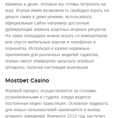
времени а денег, которые вы готовы потратить на
игру. Игроки имею возможность свободно играть на
деньги также в демо-режиме, использовать
официальные сайты например доступные
дублирующие зеркала азартных игорных ресурсов.
На таких площадках можно играть со компьютеров,
или спустя мобильные версии и телефонах и
планшетах. Используя в казино надежные
приложения для различных моделей гаджетов,
игроки смогут комфортно запускать игровые
аппараты, получая настоящие выигрыши.
Mostbet Casino
Игровой процесс осуществляется за столами,
установленными в студиях, откуда ведется
постоянная видео-трансляция. Основная трудность
для новых пользователей заключается в выбор
игорного заведения. Кончился 2022 год, наступил