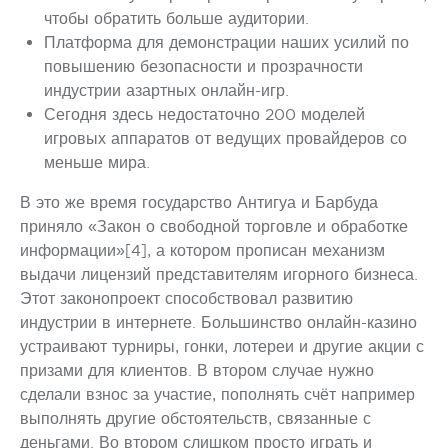
чтобы обратить больше аудитории.
Платформа для демонстрации наших усилий по
повышению безопасности и прозрачности
индустрии азартных онлайн-игр.
Сегодня здесь недостаточно 200 моделей
игровых аппаратов от ведущих провайдеров со
меньше мира.
В это же время государство Антигуа и Барбуда
приняло «Закон о свободной торговле и обработке
информации»[4], а котором прописан механизм
выдачи лицензий представителям игорного бизнеса.
Этот законопроект способствовал развитию
индустрии в интернете. Большинство онлайн-казино
устраивают турниры, гонки, лотереи и другие акции с
призами для клиентов. В втором случае нужно
сделали взнос за участие, пополнять счёт например
выполнять другие обстоятельств, связанные с
деньгами. Во втором слишком просто играть и