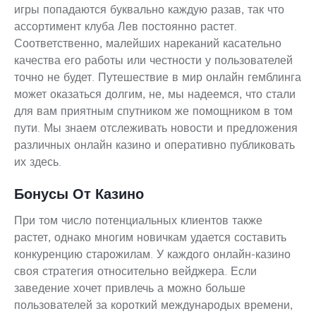
игры попадаются буквально каждую разав, так что
ассортимент клуба Лев постоянно растет.
Соответственно, малейших нареканий касательно
качества его работы или честности у пользователей
точно не будет. Путешествие в мир онлайн гемблинга
может оказаться долгим, не, мы надеемся, что стали
для вам приятным спутником же помощником в том
пути. Мы знаем отслеживать новости и предложения
различных онлайн казино и оперативно публиковать
их здесь.
Бонусы От Казино
При том число потенциальных клиентов также
растет, однако многим новичкам удается составить
конкуренцию старожилам. У каждого онлайн-казино
своя стратегия относительно вейджера. Если
заведение хочет привлечь а можно больше
пользователей за короткий международых времени,