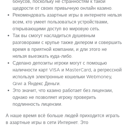
бонусов, поскольку не странностям к такой
щедрости от своих привычную онлайн казино.
Рекомендовать азартные игры в интернете нельзя
всем, кто умеет пользоваться устройствами,
открывающими доступ во мировую сеть.
Так вы смогут насладиться душевным
разговорами с крупье также дилером и совершить
время в приятной компании, и дли этого не
нельзя выезжать куда-либо.
Сделано депозиты игроки могут с помощью
наличности карт VISA и MasterCard, а регрессной
используя электронные кошельки Webmoney,
Qiwi а Яндекс Деньги.
Это значит, что казино работает без лицензии,
однако не позволяет игроку проверить
подлинность лицензии.
А наше время всё больше людей приходится играть
в азартные игры в сети Интернет. Это