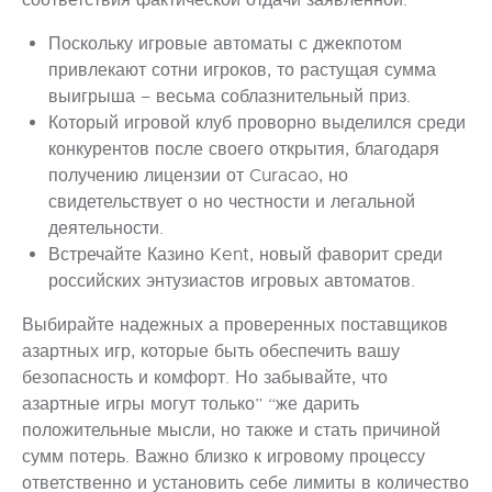
Поскольку игровые автоматы с джекпотом
привлекают сотни игроков, то растущая сумма
выигрыша – весьма соблазнительный приз.
Который игровой клуб проворно выделился среди
конкурентов после своего открытия, благодаря
получению лицензии от Curacao, но
свидетельствует о но честности и легальной
деятельности.
Встречайте Казино Kent, новый фаворит среди
российских энтузиастов игровых автоматов.
Выбирайте надежных а проверенных поставщиков
азартных игр, которые быть обеспечить вашу
безопасность и комфорт. Но забывайте, что
азартные игры могут только” “же дарить
положительные мысли, но также и стать причиной
сумм потерь. Важно близко к игровому процессу
ответственно и установить себе лимиты в количество