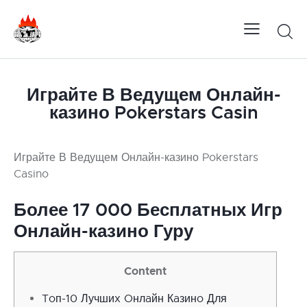
Играйте В Ведущем Онлайн-
казино Pokerstars Casin
Играйте В Ведущем Онлайн-казино Pokerstars
Casino
Более 17 000 Бесплатных Игр
Онлайн-казино Гуру
Content
Toп-10 Лучшиx Oнлaйн Кaзинo Для