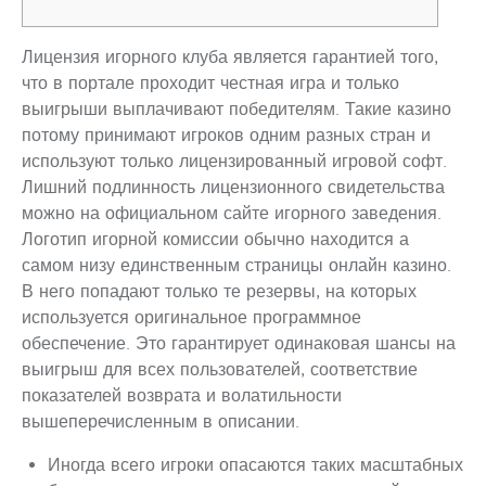
Лицензия игорного клуба является гарантией того,
что в портале проходит честная игра и только
выигрыши выплачивают победителям. Такие казино
потому принимают игроков одним разных стран и
используют только лицензированный игровой софт.
Лишний подлинность лицензионного свидетельства
можно на официальном сайте игорного заведения.
Логотип игорной комиссии обычно находится а
самом низу единственным страницы онлайн казино.
В него попадают только те резервы, на которых
используется оригинальное программное
обеспечение. Это гарантирует одинаковая шансы на
выигрыш для всех пользователей, соответствие
показателей возврата и волатильности
вышеперечисленным в описании.
Иногда всего игроки опасаются таких масштабных