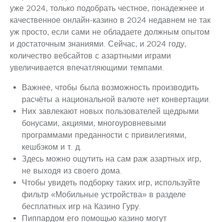
уже 2024, только подобрать честное, понадежнее и
качественное онлайн-казино в 2024 недавнем не так
уж просто, если сами не обладаете должным опытом
и достаточным знаниями. Сейчас, и 2024 году,
количество вебсайтов с азартными играми
увеличивается впечатляющими темпами.
Важнее, чтобы была возможность производить
расчёты а национальной валюте нет конвертации.
Них завлекают новых пользователей щедрыми
бонусами, акциями, многоуровневыми
программами преданности с привилегиями,
кешбэком и т. д.
Здесь можно ощутить на сам раж азартных игр,
не выходя из своего дома.
Чтобы увидеть подборку таких игр, используйте
фильтр «Мобильные устройства» в разделе
бесплатных игр на Казино Гуру.
Пиппардом его помощью казино могут