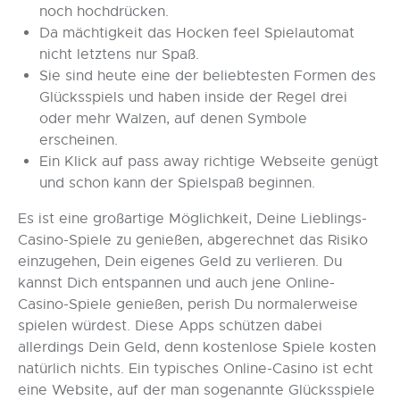
noch hochdrücken.
Da mächtigkeit das Hocken feel Spielautomat
nicht letztens nur Spaß.
Sie sind heute eine der beliebtesten Formen des
Glücksspiels und haben inside der Regel drei
oder mehr Walzen, auf denen Symbole
erscheinen.
Ein Klick auf pass away richtige Webseite genügt
und schon kann der Spielspaß beginnen.
Es ist eine großartige Möglichkeit, Deine Lieblings-
Casino-Spiele zu genießen, abgerechnet das Risiko
einzugehen, Dein eigenes Geld zu verlieren. Du
kannst Dich entspannen und auch jene Online-
Casino-Spiele genießen, perish Du normalerweise
spielen würdest. Diese Apps schützen dabei
allerdings Dein Geld, denn kostenlose Spiele kosten
natürlich nichts. Ein typisches Online-Casino ist echt
eine Website, auf der man sogenannte Glücksspiele