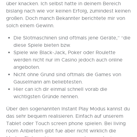
über knacken. Ich selbst hatte in deinem Bereich
bislang nach wie vor keinen Erfolg, zumindest keinen
großen. Doch manch Bekannter berichtete mir von
solch einem Gewinn.
Die Slotmaschinen sind oftmals jene Geräte,” “die
diese Spiele bieten bzw.
Spiele wie Black-Jack, Poker oder Roulette
werden nicht nur im Casino jedoch auch online
angeboten.
Nicht ohne Grund sind oftmals die Games von
Gauselmann am beliebtesten.
Hier can ich dir einmal schnell vorab die
wichtigsten Gründe nennen.
Über den sogenannten Instant Play Modus kannst du
das sehr bequem realisieren. Einfach auf unserem
Tablet oder Touch screen phone spielen. Bei living
room Anbietern gibt fue aber nicht wirklich die