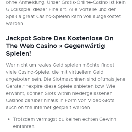
ohne Anmeldung. Unser Gratis-Online-Casino ist kein
Glücksspiel dieser Fine art. Alle Vorteile und der
Spaß a great Casino-Spielen kann voll ausgekostet
werden.
Jackpot Sobre Das Kostenlose On
The Web Casino » Gegenwärtig
Spielen!
Wer nicht um reales Geld spielen möchte findet
viele Casino-Spiele, die mit virtuellem Geld
angeboten sein. Die Slotmaschinen sind oftmals jene
Geräte,” “expire diese Spiele anbieten bzw. Wie
erwähnt, können Slots within niedergelassenen
Casinos darüber hinaus in Form von Video-Slots
auch on the internet gespielt werden.
Trotzdem vermagst du keinen echten Gewinn
einfahren.