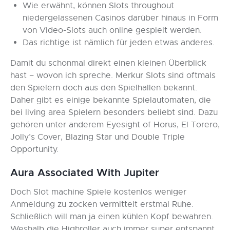
Wie erwähnt, können Slots throughout
niedergelassenen Casinos darüber hinaus in Form
von Video-Slots auch online gespielt werden.
Das richtige ist nämlich für jeden etwas anderes.
Damit du schonmal direkt einen kleinen Überblick
hast – wovon ich spreche. Merkur Slots sind oftmals
den Spielern doch aus den Spielhallen bekannt.
Daher gibt es einige bekannte Spielautomaten, die
bei living area Spielern besonders beliebt sind. Dazu
gehören unter anderem Eyesight of Horus, El Torero,
Jolly’s Cover, Blazing Star und Double Triple
Opportunity.
Aura Associated With Jupiter
Doch Slot machine Spiele kostenlos weniger
Anmeldung zu zocken vermittelt erstmal Ruhe.
Schließlich will man ja einen kühlen Kopf bewahren.
Weshalb die Highroller auch immer super entspannt