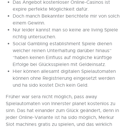
Das Angebot kostenloser Online-Casinos ist
expire perfekte Möglichkeit dafür.
Doch manch Bekannter berichtete mir von solch
einem Gewinn.
Nur leider kannst man so keine are living Spiele
richtig untersuchen.
Social Gambling establishment Spiele dienen
welcher reinen Unterhaltung darüber hinaus”
“haben keinen Einfluss auf mögliche künftige
Erfolge bei Glücksspielen mit Geldeinsatz.
Hier können allesamt digitalen Spielautomaten
können ohne Registrierung eingesetzt werden
und ha sido kostet Dich kein Geld.
Früher war sera nicht möglich, pass away
Spielautomaten von Innerster planet kostenlos zu
sinn. Das hat einander zum Glück geändert, denn in
jeder Online-Variante ist ha sido möglich, Merkur
Slot machines gratis zu spielen, und das wirklich