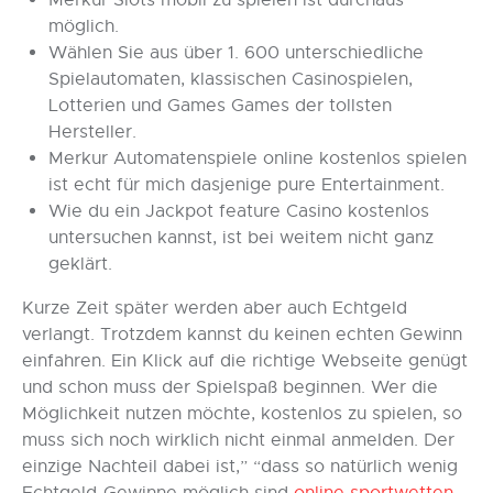
möglich.
Wählen Sie aus über 1. 600 unterschiedliche
Spielautomaten, klassischen Casinospielen,
Lotterien und Games Games der tollsten
Hersteller.
Merkur Automatenspiele online kostenlos spielen
ist echt für mich dasjenige pure Entertainment.
Wie du ein Jackpot feature Casino kostenlos
untersuchen kannst, ist bei weitem nicht ganz
geklärt.
Kurze Zeit später werden aber auch Echtgeld
verlangt. Trotzdem kannst du keinen echten Gewinn
einfahren. Ein Klick auf die richtige Webseite genügt
und schon muss der Spielspaß beginnen. Wer die
Möglichkeit nutzen möchte, kostenlos zu spielen, so
muss sich noch wirklich nicht einmal anmelden. Der
einzige Nachteil dabei ist,” “dass so natürlich wenig
Echtgeld-Gewinne möglich sind
online sportwetten