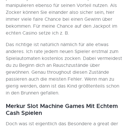
manipulieren ebenso für seinen Vorteil nutzen. Als
Zocker können Sie einander also sicher sein, hier
immer viele faire Chance bei einen Gewinn über
bekommen. Für meine Chance auf den Jackpot im
echten Casino setze ich z. B.
Das richtige ist natürlich nämlich für alle etwas
anderes. Ich rate jedem neuen Spieler erstmal zum
Spielautomaten kostenlos zocken. Dabei vermeidest
du zu Beginn dich an Rauschzustände über
gewöhnen. Genau throughout diesen Zustände
passieren auch die meisten Fehler. Wenn man zu
gierig werden, dann ist das Kind größtenteils schon
in den Brunnen gefallen.
Merkur Slot Machine Games Mit Echtem
Cash Spielen
Doch was ist eigentlich das Besondere a great der