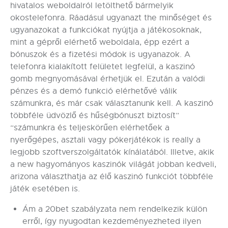
hivatalos weboldalról letölthető bármelyik
okostelefonra. Ráadásul ugyanazt the minőséget és
ugyanazokat a funkciókat nyújtja a játékosoknak,
mint a gépről elérhető weboldala, épp ezért a
bónuszok és a fizetési módok is ugyanazok. A
telefonra kialakított felületet legfelül, a kaszinó
gomb megnyomásával érhetjük el. Ezután a valódi
pénzes és a demó funkció elérhetővé válik
számunkra, és már csak választanunk kell. A kaszinó
többféle üdvözlő és hűségbónuszt biztosít”
“számunkra és teljeskörűen elérhetőek a
nyerőgépes, asztali vagy pókerjátékok is really a
legjobb szoftverszolgáltatók kínálatából. Illetve, akik
a new hagyományos kaszinók világát jobban kedveli,
arizona választhatja az élő kaszinó funkciót többféle
játék esetében is.
Ám a 20bet szabályzata nem rendelkezik külön
erről, így nyugodtan kezdeményezheted ilyen