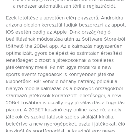
a rendszer automatikusan törli a regisztrációt.
Ezek letöltése alapvetően elég egyszerű, Androidra
arizona oldalon keresztül tudjuk beszerezni az appot,
iOS esetén pedig az Apple ID-nk ország/régió
beállításának módosítása után az Software Store-ból
tölthető the 20Bet app. Az alkalmazás nagyszerűen
optimalizált, gyors belépést és számtalan értesítési
lehetőséget biztosít a játékosoknak a tökéletes
játékélmény mellé. És hát ugye mobilról a new
sports events fogadások is könnyebben játékba
küldhetőek. Bár vehicle néhány hátrány, például a
hiányzó mobilalkalmazás és a bizonyos országokból
származó játékosok korlátozott lehetőségei, a new
20Bet továbbra is usually egy jó választás a fogadási
piacon. A 20BET kaszinó egy online kaszinó, amely
játékok és szolgáltatások széles skáláját kínálja,
beleértve a new nyerőgépeket, asztali játékokat, élő
kaszinót és sportfogadást. A kaszinót egy neves