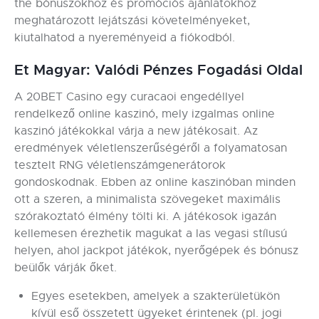
the bónuszokhoz és promóciós ajánlatokhoz
meghatározott lejátszási követelményeket,
kiutalhatod a nyereményeid a fiókodból.
Et Magyar: Valódi Pénzes Fogadási Oldal
A 20BET Casino egy curacaoi engedéllyel
rendelkező online kaszinó, mely izgalmas online
kaszinó játékokkal várja a new játékosait. Az
eredmények véletlenszerűségéről a folyamatosan
tesztelt RNG véletlenszámgenerátorok
gondoskodnak. Ebben az online kaszinóban minden
ott a szeren, a minimalista szövegeket maximális
szórakoztató élmény tölti ki. A játékosok igazán
kellemesen érezhetik magukat a las vegasi stílusú
helyen, ahol jackpot játékok, nyerőgépek és bónusz
beülők várják őket.
Egyes esetekben, amelyek a szakterületükön
kívül eső összetett ügyeket érintenek (pl. jogi