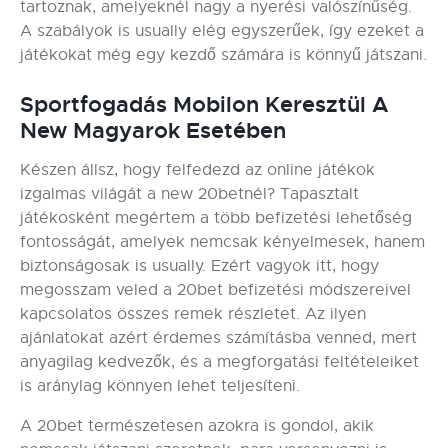
tartoznak, amelyeknél nagy a nyerési valószínűség.
A szabályok is usually elég egyszerűek, így ezeket a
játékokat még egy kezdő számára is könnyű játszani.
Sportfogadás Mobilon Keresztül A
New Magyarok Esetében
Készen állsz, hogy felfedezd az online játékok
izgalmas világát a new 20betnél? Tapasztalt
játékosként megértem a több befizetési lehetőség
fontosságát, amelyek nemcsak kényelmesek, hanem
biztonságosak is usually. Ezért vagyok itt, hogy
megosszam veled a 20bet befizetési módszereivel
kapcsolatos összes remek részletet. Az ilyen
ajánlatokat azért érdemes számításba venned, mert
anyagilag kedvezők, és a megforgatási feltételeiket
is aránylag könnyen lehet teljesíteni.
A 20bet természetesen azokra is gondol, akik