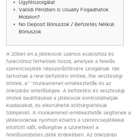
Ügyfélszolgálat
Valódi Pénzben Is Usually Fogadhatok
Mobilon?
No Deposit Bónuszok / Befizetés Nélküli
Bónuszok
A 20bet-en a játékosok számos eszközhöz és
funkcióhoz férhetnek hozzá, amelyek a felelős
szerencsejáték népszerűsítésére szolgálnak. Ide
tartoznak a new befizetési limitek, the veszteségi
limitek, a” “munkamenet-emlékeztetők és az
önkizárási lehetőségek. A befizetési és veszteségi
limitek beállításával a játékosok kontrollálhatják
kiadásaikat, és elkerülhetik költségvetésük
túllépését. A munkamenet-emlékeztetők segítenek a
játékosoknak nyomon követni a szerencsejátékkal
eltöltött időt, elősegítve a szüneteket a
felelősségteljes játék érdekében. Az önkizárási