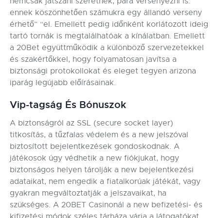
nemcsak játszani szeretnek, para versenyezni is.
ennek köszönhetően számukra egy állandó verseny
érhető” “el. Emellett pedig időnként korlátozott ideig
tartó tornák is megtalálhatóak a kínálatban. Emellett
a 20Bet együttműködik a különböző szervezetekkel
és szakértőkkel, hogy folyamatosan javítsa a
biztonsági protokollokat és eleget tegyen arizona
iparág legújabb előírásainak.
Vip-tagság És Bónuszok
A biztonságról az SSL (secure socket layer)
titkosítás, a tűzfalas védelem és a new jelszóval
biztosított bejelentkezések gondoskodnak. A
játékosok úgy védhetik a new fiókjukat, hogy
biztonságos helyen tárolják a new bejelentkezési
adataikat, nem engedik a fiatalkorúak játékát, vagy
gyakran megváltoztatják a jelszavaikat, ha
szükséges. A 20BET Casinonál a new befizetési- és
kifizetési módok széles tárháza várja a látogatókat.