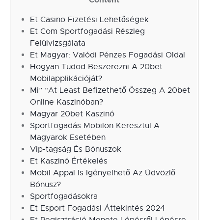
Et Casino Fizetési Lehetőségek
Et Com Sportfogadási Részleg
Felülvizsgálata
Et Magyar: Valódi Pénzes Fogadási Oldal
Hogyan Tudod Beszerezni A 20bet
Mobilapplikációját?
Mi” “At Least Befizethető Összeg A 20bet
Online Kaszinóban?
Magyar 20bet Kaszinó
Sportfogadás Mobilon Keresztül A
Magyarok Esetében
Vip-tagság És Bónuszok
Et Kaszinó Értékelés
Mobil Appal Is Igényelhető Az Üdvözlő
Bónusz?
Sportfogadásokra
Et Esport Fogadási Áttekintés 2024
Et Regisztráció Menete Lépésről Lépésre