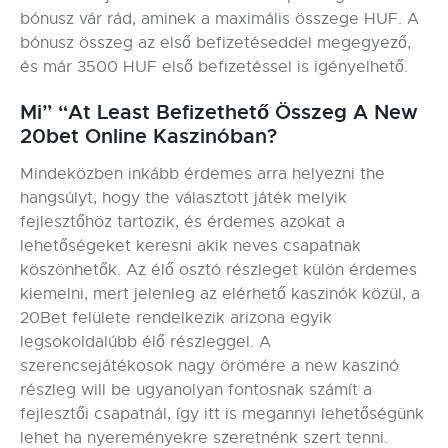
bónusz vár rád, aminek a maximális összege HUF. A
bónusz összeg az első befizetéseddel megegyező,
és már 3500 HUF első befizetéssel is igényelhető.
Mi” “At Least Befizethető Összeg A New
20bet Online Kaszinóban?
Mindeközben inkább érdemes arra helyezni the
hangsúlyt, hogy the választott játék melyik
fejlesztőhöz tartozik, és érdemes azokat a
lehetőségeket keresni akik neves csapatnak
köszönhetők. Az élő osztó részleget külön érdemes
kiemelni, mert jelenleg az elérhető kaszinók közül, a
20Bet felülete rendelkezik arizona egyik
legsokoldalúbb élő részleggel. A
szerencsejátékosok nagy örömére a new kaszinó
részleg will be ugyanolyan fontosnak számít a
fejlesztői csapatnál, így itt is megannyi lehetőségünk
lehet ha nyereményekre szeretnénk szert tenni.