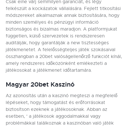
Csak eine várj semmilyen garanciát, és légy
felkészült a kockázatok vállalására. Fejlett titkosítási
módszereket alkalmaznak annak biztosítására, hogy
minden személyes és pénzügyi információ
biztonságos és bizalmas maradjon. A platformjukat
független, külső szervezetek is rendszeresen
auditálják, hogy garantálják a new tisztességes
játékmenetet. A felelősségteljes játék szokásaival
összhangban a 20bet valóságellenőrző funkciót kínál,
amely rendszeres időközönként emlékezteti a
játékosokat a játékmenet időtartamára.
Magyar 20bet Kaszinó
Az azonosítás után a kaszinó megteszi a megfelelő
lépéseket, hogy támogatást és erőforrásokat
biztosítson ezeknek a játékosoknak. Abban az
esetben, ‘ a játékosok aggodalmakkal vagy
problémákkal találkoznak a kaszinóban való játék